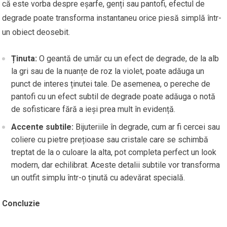
că este vorba despre eșarfe, genți sau pantofi, efectul de
degrade poate transforma instantaneu orice piesă simplă într-
un obiect deosebit.
Ținuta:
O geantă de umăr cu un efect de degrade, de la alb
la gri sau de la nuanțe de roz la violet, poate adăuga un
punct de interes ținutei tale. De asemenea, o pereche de
pantofi cu un efect subtil de degrade poate adăuga o notă
de sofisticare fără a ieși prea mult în evidență.
Accente subtile:
Bijuteriile în degrade, cum ar fi cercei sau
coliere cu pietre prețioase sau cristale care se schimbă
treptat de la o culoare la alta, pot completa perfect un look
modern, dar echilibrat. Aceste detalii subtile vor transforma
un outfit simplu într-o ținută cu adevărat specială.
Concluzie