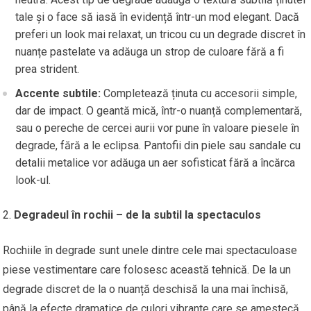
tale și o face să iasă în evidență într-un mod elegant. Dacă
preferi un look mai relaxat, un tricou cu un degrade discret în
nuanțe pastelate va adăuga un strop de culoare fără a fi
prea strident.
Accente subtile:
Completează ținuta cu accesorii simple,
dar de impact. O geantă mică, într-o nuanță complementară,
sau o pereche de cercei aurii vor pune în valoare piesele în
degrade, fără a le eclipsa. Pantofii din piele sau sandale cu
detalii metalice vor adăuga un aer sofisticat fără a încărca
look-ul.
Degradeul în rochii – de la subtil la spectaculos
Rochiile în degrade sunt unele dintre cele mai spectaculoase
piese vestimentare care folosesc această tehnică. De la un
degrade discret de la o nuanță deschisă la una mai închisă,
până la efecte dramatice de culori vibrante care se amestecă