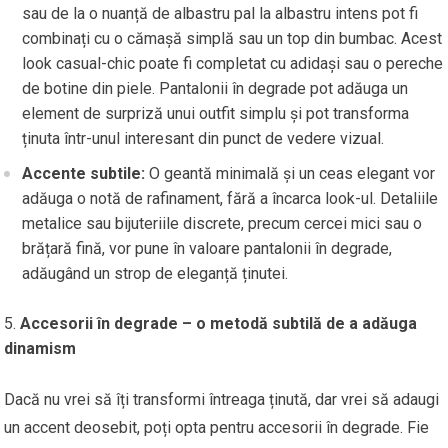
sau de la o nuanță de albastru pal la albastru intens pot fi
combinați cu o cămașă simplă sau un top din bumbac. Acest
look casual-chic poate fi completat cu adidași sau o pereche
de botine din piele. Pantalonii în degrade pot adăuga un
element de surpriză unui outfit simplu și pot transforma
ținuta într-unul interesant din punct de vedere vizual.
Accente subtile:
O geantă minimală și un ceas elegant vor
adăuga o notă de rafinament, fără a încarca look-ul. Detaliile
metalice sau bijuteriile discrete, precum cercei mici sau o
brățară fină, vor pune în valoare pantalonii în degrade,
adăugând un strop de eleganță ținutei.
Accesorii în degrade – o metodă subtilă de a adăuga
dinamism
Dacă nu vrei să îți transformi întreaga ținută, dar vrei să adaugi
un accent deosebit, poți opta pentru accesorii în degrade. Fie