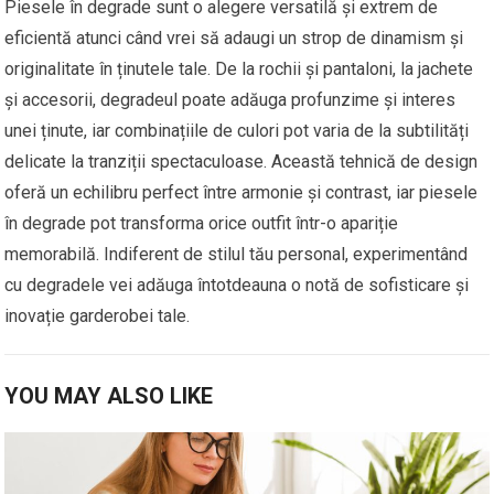
Piesele în degrade sunt o alegere versatilă și extrem de
eficientă atunci când vrei să adaugi un strop de dinamism și
originalitate în ținutele tale. De la rochii și pantaloni, la jachete
și accesorii, degradeul poate adăuga profunzime și interes
unei ținute, iar combinațiile de culori pot varia de la subtilități
delicate la tranziții spectaculoase. Această tehnică de design
oferă un echilibru perfect între armonie și contrast, iar piesele
în degrade pot transforma orice outfit într-o apariție
memorabilă. Indiferent de stilul tău personal, experimentând
cu degradele vei adăuga întotdeauna o notă de sofisticare și
inovație garderobei tale.
YOU MAY ALSO LIKE