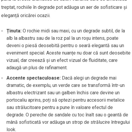
treptat, rochiile în degrade pot adăuga un aer de sofisticare și
eleganță oricărei ocazii.
Ținuta:
O rochie midi sau maxi, cu un degrade subtil, de la
alb la albastru sau de la roz pal la un roșu intens, poate
deveni o piesă deosebită pentru o seară elegantă sau un
eveniment special. Aceste nuanțe nu doar că sunt deosebite
vizual, dar creează și un efect vizual de fluiditate, care
adaugă un plus de rafinament.
Accente spectaculoase:
Dacă alegi un degrade mai
dramatic, de exemplu, un verde care se transformă într-un
albastru electrizant sau un galben închis care devine un
portocaliu aprins, poți să optezi pentru accesorii metalice
sau strălucitoare pentru a pune în valoare efectul de
degrade. O pereche de sandale cu toc înalt sau o geantă de
mână sofisticată vor adăuga un strop de strălucire întregului
look.