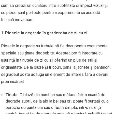
cum să creezi un echilibru între subtilitate și impact vizual și
ce piese sunt perfecte pentru a experimenta cu această
tehnică inovatoare.
Piesele în degrade în garderoba de zi cu zi
Piesele în degrade nu trebuie să fie doar pentru evenimente
speciale sau ținute deosebite. Acestea pot fi integrate cu
ușurință în ținutele de zi cu zi, oferind un plus de stil și
originalitate. De la bluze și tricouri, până la jachete și pantaloni,
degradeul poate adăuga un element de interes fără a deveni
prea încărcat.
Ținuta:
O bluză din bumbac sau mătase într-o nuanță de
degrade subtil, de la alb la bej sau gri, poate fi purtată cu o
pereche de pantaloni sau o fustă simplă, într-o nuanță
neutră. Acest tip de degrade adaugă o textură subtilă ținutei