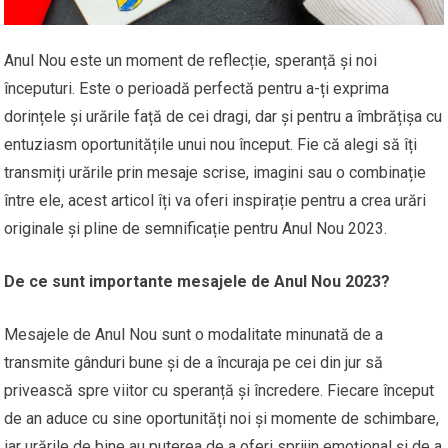
Anul Nou este un moment de reflecție, speranță și noi
începuturi. Este o perioadă perfectă pentru a-ți exprima
dorințele și urările față de cei dragi, dar și pentru a îmbrățișa cu
entuziasm oportunitățile unui nou început. Fie că alegi să îți
transmiți urările prin mesaje scrise, imagini sau o combinație
între ele, acest articol îți va oferi inspirație pentru a crea urări
originale și pline de semnificație pentru Anul Nou 2023.
De ce sunt importante mesajele de Anul Nou 2023?
Mesajele de Anul Nou sunt o modalitate minunată de a
transmite gânduri bune și de a încuraja pe cei din jur să
privească spre viitor cu speranță și încredere. Fiecare început
de an aduce cu sine oportunități noi și momente de schimbare,
iar urările de bine au puterea de a oferi sprijin emoțional și de a