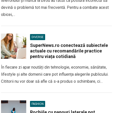
telefonului și munca la birou au făcut ca postura incorectă să
devină o problemă tot mai frecventă. Pentru a combate acest
obicei,…
DIVERSE
SuperNews.ro conectează subiectele
actuale cu recomandările practice
pentru viața cotidiană
În fiecare zi apar noutăți din tehnologie, economie, sănătate,
lifestyle și alte domenii care pot influența alegerile publicului.
Cititorii nu vor doar să afle că s-a produs o schimbare, ci…
FASHION
Rochiile cu panouri laterale pot