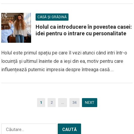
CASĂ ȘI GRĂDINĂ
Holul ca introducere în povestea casei:
idei pentru o intrare cu personalitate
Holul este primul spațiu pe care îl vezi atunci când intri într-o
locuință și ultimul înainte de a ieși din ea, motiv pentru care
influențează puternic impresia despre întreaga casă….
Paginație
1
2
…
34
NEXT
articole
Caută
după: