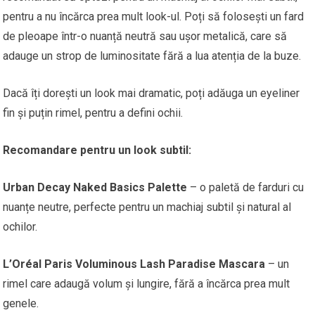
pentru a nu încărca prea mult look-ul. Poți să folosești un fard
de pleoape într-o nuanță neutră sau ușor metalică, care să
adauge un strop de luminositate fără a lua atenția de la buze.
Dacă îți dorești un look mai dramatic, poți adăuga un eyeliner
fin și puțin rimel, pentru a defini ochii.
Recomandare pentru un look subtil:
Urban Decay Naked Basics Palette
– o paletă de farduri cu
nuanțe neutre, perfecte pentru un machiaj subtil și natural al
ochilor.
L’Oréal Paris Voluminous Lash Paradise Mascara
– un
rimel care adaugă volum și lungire, fără a încărca prea mult
genele.