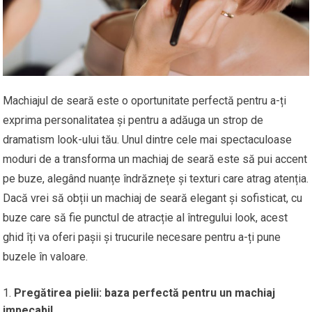
Machiajul de seară este o oportunitate perfectă pentru a-ți
exprima personalitatea și pentru a adăuga un strop de
dramatism look-ului tău. Unul dintre cele mai spectaculoase
moduri de a transforma un machiaj de seară este să pui accent
pe buze, alegând nuanțe îndrăznețe și texturi care atrag atenția.
Dacă vrei să obții un machiaj de seară elegant și sofisticat, cu
buze care să fie punctul de atracție al întregului look, acest
ghid îți va oferi pașii și trucurile necesare pentru a-ți pune
buzele în valoare.
Pregătirea pielii: baza perfectă pentru un machiaj
impecabil