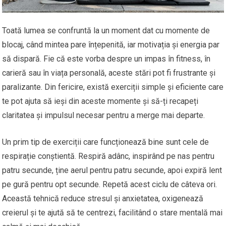
Toată lumea se confruntă la un moment dat cu momente de
blocaj, când mintea pare înțepenită, iar motivația și energia par
să dispară. Fie că este vorba despre un impas în fitness, în
carieră sau în viața personală, aceste stări pot fi frustrante și
paralizante. Din fericire, există exerciții simple și eficiente care
te pot ajuta să ieși din aceste momente și să-ți recapeți
claritatea și impulsul necesar pentru a merge mai departe.
Un prim tip de exerciții care funcționează bine sunt cele de
respirație conștientă. Respiră adânc, inspirând pe nas pentru
patru secunde, ține aerul pentru patru secunde, apoi expiră lent
pe gură pentru opt secunde. Repetă acest ciclu de câteva ori.
Această tehnică reduce stresul și anxietatea, oxigenează
creierul și te ajută să te centrezi, facilitând o stare mentală mai