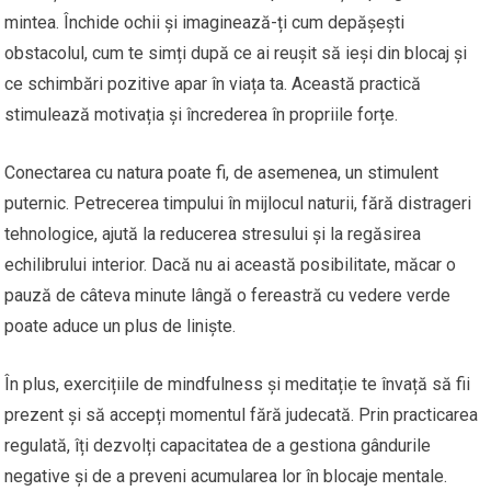
mintea. Închide ochii și imaginează-ți cum depășești
obstacolul, cum te simți după ce ai reușit să ieși din blocaj și
ce schimbări pozitive apar în viața ta. Această practică
stimulează motivația și încrederea în propriile forțe.
Conectarea cu natura poate fi, de asemenea, un stimulent
puternic. Petrecerea timpului în mijlocul naturii, fără distrageri
tehnologice, ajută la reducerea stresului și la regăsirea
echilibrului interior. Dacă nu ai această posibilitate, măcar o
pauză de câteva minute lângă o fereastră cu vedere verde
poate aduce un plus de liniște.
În plus, exercițiile de mindfulness și meditație te învață să fii
prezent și să accepți momentul fără judecată. Prin practicarea
regulată, îți dezvolți capacitatea de a gestiona gândurile
negative și de a preveni acumularea lor în blocaje mentale.