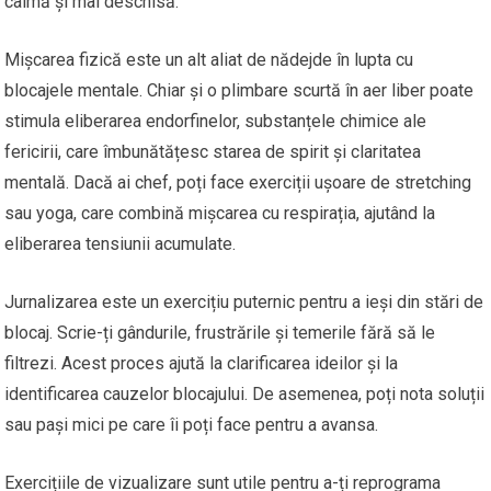
calmă și mai deschisă.
Mișcarea fizică este un alt aliat de nădejde în lupta cu
blocajele mentale. Chiar și o plimbare scurtă în aer liber poate
stimula eliberarea endorfinelor, substanțele chimice ale
fericirii, care îmbunătățesc starea de spirit și claritatea
mentală. Dacă ai chef, poți face exerciții ușoare de stretching
sau yoga, care combină mișcarea cu respirația, ajutând la
eliberarea tensiunii acumulate.
Jurnalizarea este un exercițiu puternic pentru a ieși din stări de
blocaj. Scrie-ți gândurile, frustrările și temerile fără să le
filtrezi. Acest proces ajută la clarificarea ideilor și la
identificarea cauzelor blocajului. De asemenea, poți nota soluții
sau pași mici pe care îi poți face pentru a avansa.
Exercițiile de vizualizare sunt utile pentru a-ți reprograma