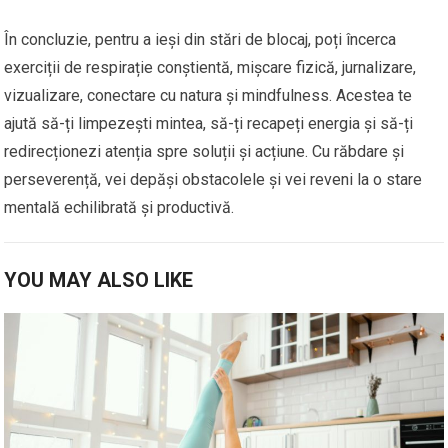
În concluzie, pentru a ieși din stări de blocaj, poți încerca
exerciții de respirație conștientă, mișcare fizică, jurnalizare,
vizualizare, conectare cu natura și mindfulness. Acestea te
ajută să-ți limpezești mintea, să-ți recapeți energia și să-ți
redirecționezi atenția spre soluții și acțiune. Cu răbdare și
perseverență, vei depăși obstacolele și vei reveni la o stare
mentală echilibrată și productivă.
YOU MAY ALSO LIKE