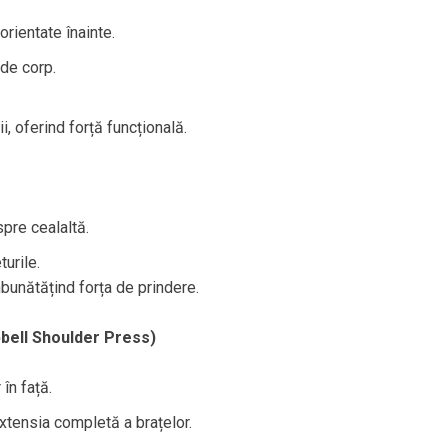
rientate înainte.
de corp.
i, oferind forță funcțională.
pre cealaltă.
turile.
mbunătățind forța de prindere.
bell Shoulder Press)
 în față.
xtensia completă a brațelor.