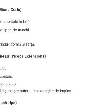
Bicep Curls)
 orientate în față.
 lipite de trunchi.
indu-i formă și forță.
rhead Triceps Extensions)
lui.
coatele.
ia inițială.
lui și crește puterea în exercițiile de împins.
 Push-Ups)