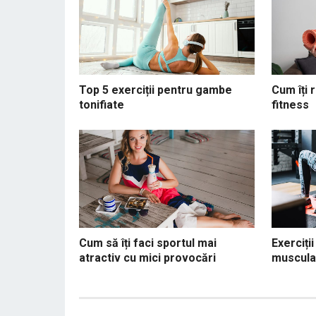
Top 5 exerciții pentru gambe
Cum îți 
tonifiate
fitness
Cum să îți faci sportul mai
Exerciți
atractiv cu mici provocări
muscula