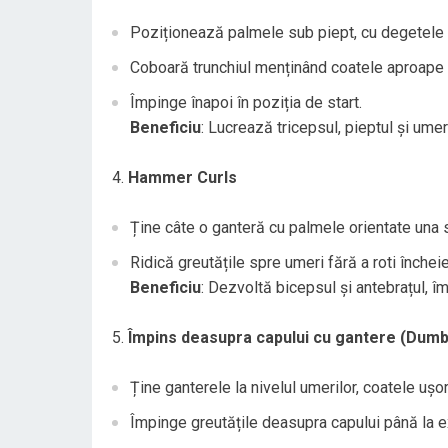
Poziționează palmele sub piept, cu degetele o
Coboară trunchiul menținând coatele aproape 
Împinge înapoi în poziția de start.
Beneficiu
: Lucrează tricepsul, pieptul și umeri
Hammer Curls
Ține câte o ganteră cu palmele orientate una s
Ridică greutățile spre umeri fără a roti încheie
Beneficiu
: Dezvoltă bicepsul și antebrațul, î
Împins deasupra capului cu gantere (Dumb
Ține ganterele la nivelul umerilor, coatele ușor
Împinge greutățile deasupra capului până la e