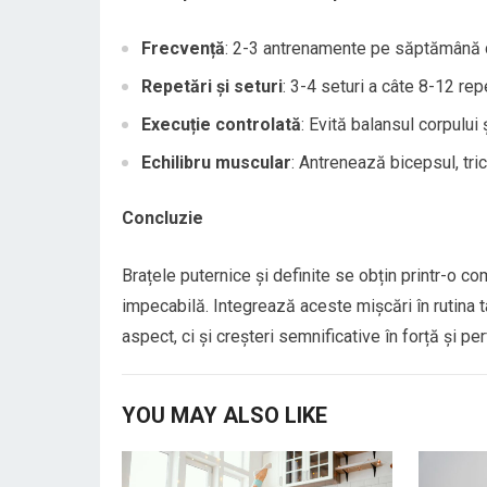
Frecvență
: 2-3 antrenamente pe săptămână de
Repetări și seturi
: 3-4 seturi a câte 8-12 rep
Execuție controlată
: Evită balansul corpului
Echilibru muscular
: Antrenează bicepsul, tri
Concluzie
Brațele puternice și definite se obțin printr-o co
impecabilă. Integrează aceste mișcări în rutina t
aspect, ci și creșteri semnificative în forță și pe
YOU MAY ALSO LIKE