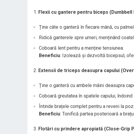
Flexii cu gantere pentru biceps (Dumbbell 
Ține câte o ganteră în fiecare mână, cu palmele
Ridică ganterele spre umeri, menținând coatele
Coboară lent pentru a menține tensiunea.
Beneficiu
: Izolează și dezvoltă bicepsul, ofer
Extensii de triceps deasupra capului (Ove
Ține o ganteră cu ambele mâini deasupra capu
Coboară greutatea în spatele capului, îndoind 
Întinde brațele complet pentru a reveni la poziț
Beneficiu
: Tonifică partea posterioară a brațu
Flotări cu prindere apropiată (Close-Grip