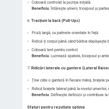
Coboară controlat la poziția inițială.
Beneficiu
: Întărește umerii, tricepsul și parte
Tracțiuni la bară (Pull-Ups)
Priză largă, cu palmele orientate în față.
Ridică-ți corpul până când bărbia depășește b
Coboară lent pentru control.
Beneficiu
: Lucrează spatele, bicepsul și ante
Ridicări laterale cu gantere (Lateral Raise
Ține câte o ganteră în fiecare mână, brațele p
Ridică brațele lateral până la nivelul umerilor,
Beneficiu
: Definește deltoizii și contribuie l
Sfaturi pentru rezultate optime