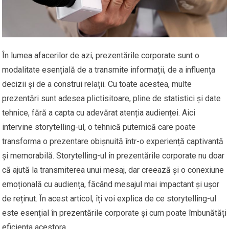
În lumea afacerilor de azi, prezentările corporate sunt o
modalitate esențială de a transmite informații, de a influența
decizii și de a construi relații. Cu toate acestea, multe
prezentări sunt adesea plictisitoare, pline de statistici și date
tehnice, fără a capta cu adevărat atenția audienței. Aici
intervine storytelling-ul, o tehnică puternică care poate
transforma o prezentare obișnuită într-o experiență captivantă
și memorabilă. Storytelling-ul în prezentările corporate nu doar
că ajută la transmiterea unui mesaj, dar creează și o conexiune
emoțională cu audiența, făcând mesajul mai impactant și ușor
de reținut. În acest articol, îți voi explica de ce storytelling-ul
este esențial în prezentările corporate și cum poate îmbunătăți
eficiența acestora.