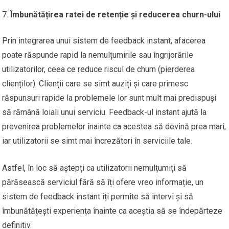
Îmbunătățirea ratei de retenție și reducerea churn-ului
Prin integrarea unui sistem de feedback instant, afacerea
poate răspunde rapid la nemulțumirile sau îngrijorările
utilizatorilor, ceea ce reduce riscul de churn (pierderea
clienților). Clienții care se simt auziți și care primesc
răspunsuri rapide la problemele lor sunt mult mai predispuși
să rămână loiali unui serviciu. Feedback-ul instant ajută la
prevenirea problemelor înainte ca acestea să devină prea mari,
iar utilizatorii se simt mai încrezători în serviciile tale.
Astfel, în loc să aștepți ca utilizatorii nemulțumiți să
părăsească serviciul fără să îți ofere vreo informație, un
sistem de feedback instant îți permite să intervi și să
îmbunătățești experiența înainte ca aceștia să se îndepărteze
definitiv.