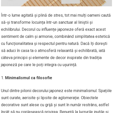
Într-o lume agitată și plină de stres, tot mai mulți oameni caută
să-și transforme locuința într-un sanctuar al liniștii și
echilibrului. Decorul cu influențe japoneze oferă exact acest
sentiment de calm și armonie, combinând simplitatea estetică
cu funcționalitatea și respectul pentru natură. Dacă îți dorești
să aduci în casa ta o atmosferă relaxantă și echilibrată, iată
câteva principii și elemente de decor inspirate din tradiția
japoneză pe care le poți integra cu ușurință.
Minimalismul ca filosofie
Unul dintre pilonii decorului japonez este minimalismul. Spațiile
sunt curate, aerisite și lipsite de aglomerație. Obiectele
decorative sunt alese cu grijă și sunt în număr restrâns, astfel
încât să nu copleșească privirea. Renunță la lucrurile inutile și