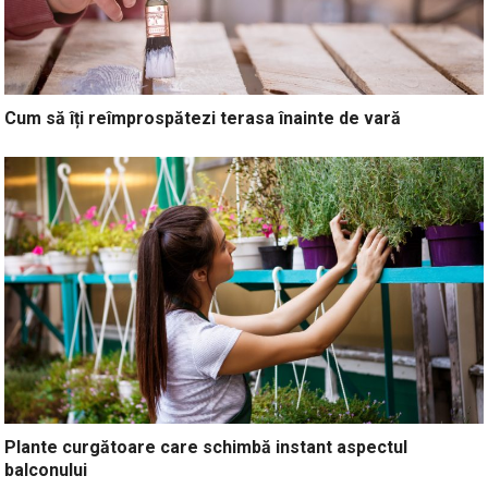
Cum să îți reîmprospătezi terasa înainte de vară
Plante curgătoare care schimbă instant aspectul
balconului