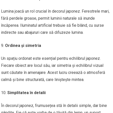
Lumina joacă un rol crucial în decorul japonez. Ferestrele mari,
fără perdele groase, permit luminii naturale să inunde
încăperea. Iluminatul artificial trebuie să fie blând, cu surse
indirecte sau abajururi care să difuzeze lumina.
Ordinea și simetria
Un spațiu ordonat este esențial pentru echilibrul japonez.
Fiecare obiect are locul său, iar simetria și echilibrul vizual
sunt căutate în amenajare. Acest lucru creează o atmosferă
calmă și bine structurată, care liniștește mintea.
Simplitatea în detalii
În decorul japonez, frumusețea stă în detalii simple, dar bine
gândite. Fie că este vorba de o tăviță din lemn, un suport