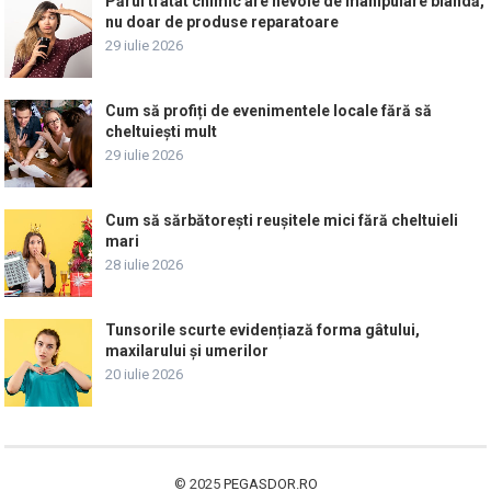
Părul tratat chimic are nevoie de manipulare blândă,
nu doar de produse reparatoare
29 iulie 2026
Cum să profiți de evenimentele locale fără să
cheltuiești mult
29 iulie 2026
Cum să sărbătorești reușitele mici fără cheltuieli
mari
28 iulie 2026
Tunsorile scurte evidențiază forma gâtului,
maxilarului și umerilor
20 iulie 2026
© 2025
PEGASDOR.RO