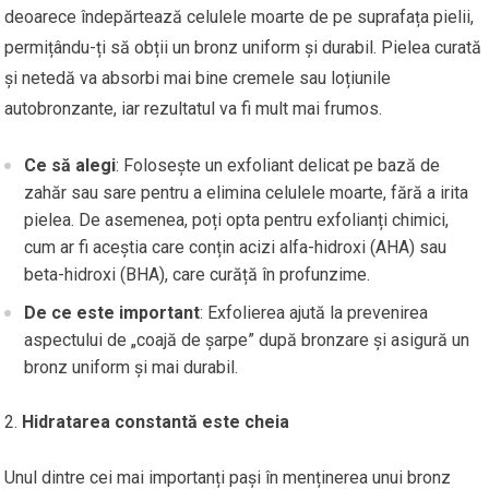
deoarece îndepărtează celulele moarte de pe suprafața pielii,
permițându-ți să obții un bronz uniform și durabil. Pielea curată
și netedă va absorbi mai bine cremele sau loțiunile
autobronzante, iar rezultatul va fi mult mai frumos.
Ce să alegi
: Folosește un exfoliant delicat pe bază de
zahăr sau sare pentru a elimina celulele moarte, fără a irita
pielea. De asemenea, poți opta pentru exfolianți chimici,
cum ar fi aceștia care conțin acizi alfa-hidroxi (AHA) sau
beta-hidroxi (BHA), care curăță în profunzime.
De ce este important
: Exfolierea ajută la prevenirea
aspectului de „coajă de șarpe” după bronzare și asigură un
bronz uniform și mai durabil.
Hidratarea constantă este cheia
Unul dintre cei mai importanți pași în menținerea unui bronz