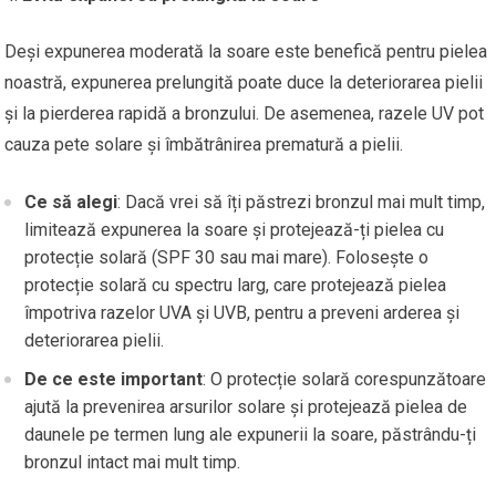
Deși expunerea moderată la soare este benefică pentru pielea
noastră, expunerea prelungită poate duce la deteriorarea pielii
și la pierderea rapidă a bronzului. De asemenea, razele UV pot
cauza pete solare și îmbătrânirea prematură a pielii.
Ce să alegi
: Dacă vrei să îți păstrezi bronzul mai mult timp,
limitează expunerea la soare și protejează-ți pielea cu
protecție solară (SPF 30 sau mai mare). Folosește o
protecție solară cu spectru larg, care protejează pielea
împotriva razelor UVA și UVB, pentru a preveni arderea și
deteriorarea pielii.
De ce este important
: O protecție solară corespunzătoare
ajută la prevenirea arsurilor solare și protejează pielea de
daunele pe termen lung ale expunerii la soare, păstrându-ți
bronzul intact mai mult timp.