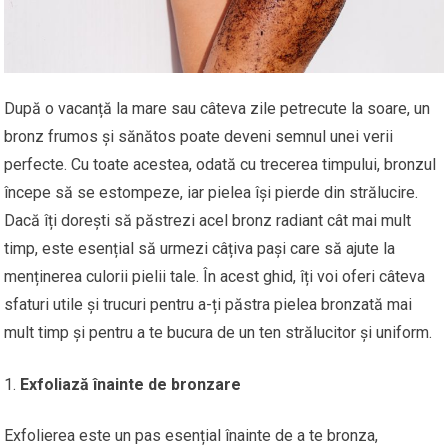
După o vacanță la mare sau câteva zile petrecute la soare, un
bronz frumos și sănătos poate deveni semnul unei verii
perfecte. Cu toate acestea, odată cu trecerea timpului, bronzul
începe să se estompeze, iar pielea își pierde din strălucire.
Dacă îți dorești să păstrezi acel bronz radiant cât mai mult
timp, este esențial să urmezi câțiva pași care să ajute la
menținerea culorii pielii tale. În acest ghid, îți voi oferi câteva
sfaturi utile și trucuri pentru a-ți păstra pielea bronzată mai
mult timp și pentru a te bucura de un ten strălucitor și uniform.
Exfoliază înainte de bronzare
Exfolierea este un pas esențial înainte de a te bronza,