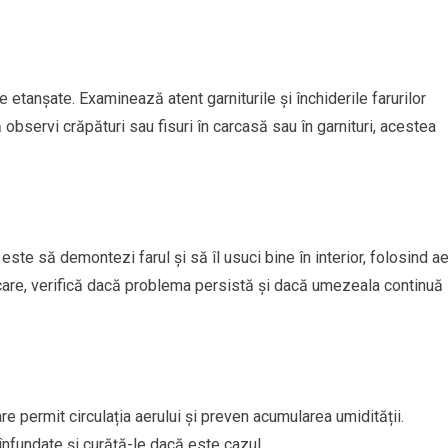
e etanșate. Examinează atent garniturile și închiderile farurilor
observi crăpături sau fisuri în carcasă sau în garnituri, acestea
te să demontezi farul și să îl usuci bine în interior, folosind ae
scare, verifică dacă problema persistă și dacă umezeala continuă
are permit circulația aerului și preven acumularea umidității.
 înfundate și curăță-le dacă este cazul.