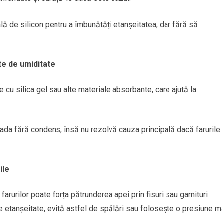
ială de silicon pentru a îmbunătăți etanșeitatea, dar fără să
e de umiditate
e cu silica gel sau alte materiale absorbante, care ajută la
oada fără condens, însă nu rezolvă cauza principală dacă farurile
ile
farurilor poate forța pătrunderea apei prin fisuri sau garnituri
 etanșeitate, evită astfel de spălări sau folosește o presiune m