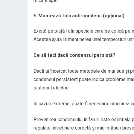
mică a apei.
Montează folii anti-condens (opțional)
Există pe piață folii speciale care se aplică pe in
Acestea ajută la menținerea unei temperaturi uni
Ce să faci dacă condensul persistă?
Dacă ai încercat toate metodele de mai sus și pr
condensul persistent poate indica probleme mai 
sistemul electric.
În cazuri extreme, poate fi necesară înlocuirea co
Prevenirea condensului în faruri este esențială pen
regulate, întreținere corectă și mici măsuri prevent