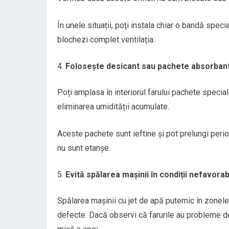
În unele situații, poți instala chiar o bandă spec
blochezi complet ventilația.
Folosește desicant sau pachete absorbant
Poți amplasa în interiorul farului pachete special
eliminarea umidității acumulate.
Aceste pachete sunt ieftine și pot prelungi peri
nu sunt etanșe.
Evită spălarea mașinii în condiții nefavorab
Spălarea mașinii cu jet de apă puternic în zonele 
defecte. Dacă observi că farurile au probleme de