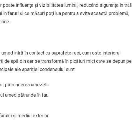
poate influența și vizibilitatea luminii, reducând siguranța în trafi
i în faruri și ce măsuri poți lua pentru a evita această problemă,
ctice.
umed intră în contact cu suprafețe reci, cum este interiorul
ii de apă din aer se transformă în picături mici care se depun pe
incipale ale apariției condensului sunt:
mit pătrunderea umezelii.
rul umed pătrunde în far.
arului și mediul exterior.