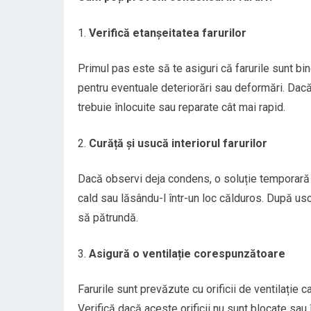
Verifică etanșeitatea farurilor
Primul pas este să te asiguri că farurile sunt bin
pentru eventuale deteriorări sau deformări. Dacă 
trebuie înlocuite sau reparate cât mai rapid.
Curăță și usucă interiorul farurilor
Dacă observi deja condens, o soluție temporară es
cald sau lăsându-l într-un loc călduros. După u
să pătrundă.
Asigură o ventilație corespunzătoare
Farurile sunt prevăzute cu orificii de ventilație c
Verifică dacă aceste orificii nu sunt blocate sau