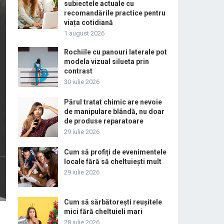
subiectele actuale cu
recomandările practice pentru
viața cotidiană
1 august 2026
Rochiile cu panouri laterale pot
modela vizual silueta prin
contrast
30 iulie 2026
Părul tratat chimic are nevoie
de manipulare blândă, nu doar
de produse reparatoare
29 iulie 2026
Cum să profiți de evenimentele
locale fără să cheltuiești mult
29 iulie 2026
Cum să sărbătorești reușitele
mici fără cheltuieli mari
28 iulie 2026