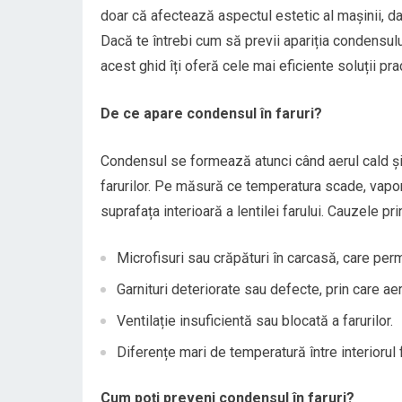
doar că afectează aspectul estetic al mașinii, dar 
Dacă te întrebi cum să previi apariția condensulu
acest ghid îți oferă cele mai eficiente soluții pra
De ce apare condensul în faruri?
Condensul se formează atunci când aerul cald și 
farurilor. Pe măsură ce temperatura scade, vapor
suprafața interioară a lentilei farului. Cauzele pr
Microfisuri sau crăpături în carcasă, care per
Garnituri deteriorate sau defecte, prin care ae
Ventilație insuficientă sau blocată a farurilor.
Diferențe mari de temperatură între interiorul f
Cum poți preveni condensul în faruri?