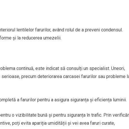
teriorul lentilelor farurilor, având rolul de a preveni condensul.
forme și la reducerea umezelii.
oblema continuă, este indicat să consulți un specialist. Uneori,
serioase, precum deteriorarea carcasei farurilor sau probleme l
mpletă a farurilor pentru a asigura siguranța și eficiența luminii.
tru o vizibilitate bună și pentru siguranța în trafic. Prin verificăr
ive, poți evita apariția umidității și vei avea faruri curate,