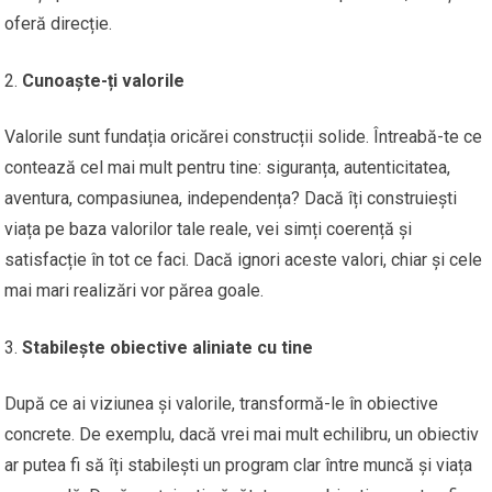
oferă direcție.
Cunoaște-ți valorile
Valorile sunt fundația oricărei construcții solide. Întreabă-te ce
contează cel mai mult pentru tine: siguranța, autenticitatea,
aventura, compasiunea, independența? Dacă îți construiești
viața pe baza valorilor tale reale, vei simți coerență și
satisfacție în tot ce faci. Dacă ignori aceste valori, chiar și cele
mai mari realizări vor părea goale.
Stabilește obiective aliniate cu tine
După ce ai viziunea și valorile, transformă-le în obiective
concrete. De exemplu, dacă vrei mai mult echilibru, un obiectiv
ar putea fi să îți stabilești un program clar între muncă și viața