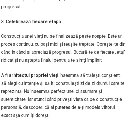
progresul.
Celebrează fiecare etapă
Construcția unei vieți nu se finalizează peste noapte. Este un
proces continuu, cu pași mici și reușite treptate. Oprește-te din
când în când și apreciază progresul. Bucură-te de fiecare „etaj”
ridicat și nu aștepta finalul pentru a te simți împlinit.
A fi
arhitectul propriei vieți
înseamnă să trăiești conștient,
să alegi cu intenție și să îți construiești zi de zi drumul care te
reprezintă. Nu înseamnă perfecțiune, ci asumare și
autenticitate. Iar atunci când privești viața ca pe o construcție
personală, descoperi că ai puterea de a-ți modela viitorul
exact așa cum îți dorești.