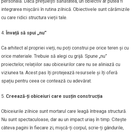
personală. Dacă prețuiești sănătatea, un obiectiv ar putea fi
integrarea mișcării în rutina zilnică. Obiectivele sunt cărămizile
cu care ridici structura vieții tale.
Învață să spui „nu”
Ca arhitect al propriei vieți, nu poți construi pe orice teren și cu
orice materiale. Trebuie să alegi cu grijă. Spune „nu”
proiectelor, relațiilor sau obiceiurilor care nu se aliniază cu
viziunea ta. Acest pas îți protejează resursele și îți oferă
spațiu pentru ceea ce contează cu adevărat.
Creează-ți obiceiuri care susțin construcția
Obiceiurile zilnice sunt mortarul care leagă întreaga structură.
Nu sunt spectaculoase, dar au un impact uriaș în timp. Citește
câteva pagini în fiecare zi, mișcă-ți corpul, scrie-ți gândurile,