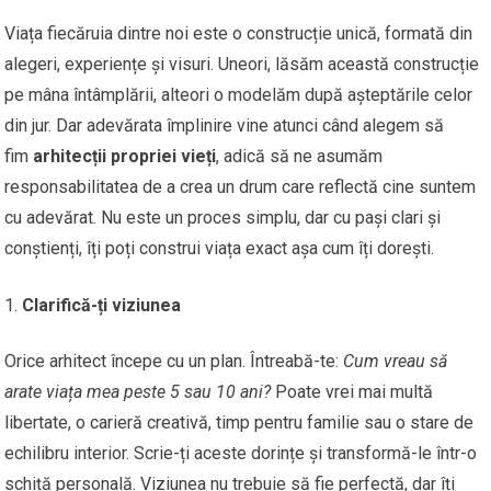
Viața fiecăruia dintre noi este o construcție unică, formată din
alegeri, experiențe și visuri. Uneori, lăsăm această construcție
pe mâna întâmplării, alteori o modelăm după așteptările celor
din jur. Dar adevărata împlinire vine atunci când alegem să
fim
arhitecții propriei vieți
, adică să ne asumăm
responsabilitatea de a crea un drum care reflectă cine suntem
cu adevărat. Nu este un proces simplu, dar cu pași clari și
conștienți, îți poți construi viața exact așa cum îți dorești.
Clarifică-ți viziunea
Orice arhitect începe cu un plan. Întreabă-te:
Cum vreau să
arate viața mea peste 5 sau 10 ani?
Poate vrei mai multă
libertate, o carieră creativă, timp pentru familie sau o stare de
echilibru interior. Scrie-ți aceste dorințe și transformă-le într-o
schiță personală. Viziunea nu trebuie să fie perfectă, dar îți