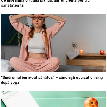
Ce înseamnă o rutină blândă, dar eficientă pentru
sănătatea ta
“Sindromul burn-out sănătos” – când ești epuizat chiar și
după yoga