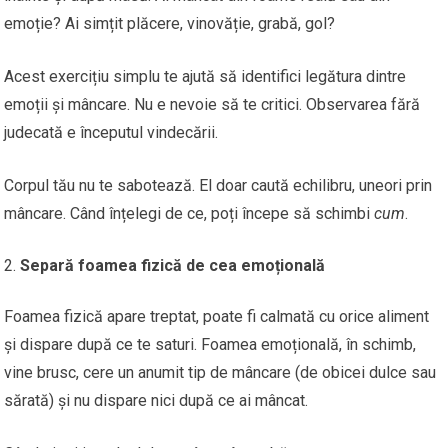
emoție? Ai simțit plăcere, vinovăție, grabă, gol?
Acest exercițiu simplu te ajută să identifici legătura dintre
emoții și mâncare. Nu e nevoie să te critici. Observarea fără
judecată e începutul vindecării.
Corpul tău nu te sabotează. El doar caută echilibru, uneori prin
mâncare. Când înțelegi de ce, poți începe să schimbi
cum
.
Separă foamea fizică de cea emoțională
Foamea fizică apare treptat, poate fi calmată cu orice aliment
și dispare după ce te saturi. Foamea emoțională, în schimb,
vine brusc, cere un anumit tip de mâncare (de obicei dulce sau
sărată) și nu dispare nici după ce ai mâncat.