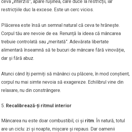
ceva „interzis”, apare rușinea, care duce la restricții, iar
restricțiile duc la excese. Este un cerc vicios.
Plăcerea este însă un semnal natural că ceva te hrănește.
Corpul tău are nevoie de ea. Renunță la ideea că mâncarea
trebuie controlată sau „meritată”. Adevărata libertate
alimentară înseamnă să te bucuri de mâncare fără vinovăție,
dar și fără abuz.
Atunci când îți permiți să mănânci cu plăcere, în mod conștient,
corpul nu mai simte nevoia să exagereze. Echilibrul vine din
relaxare, nu din constrângere.
Recalibrează-ți ritmul interior
Mâncarea nu este doar combustibil, ci și
ritm
. În natură, totul
are un ciclu: zi și noapte, mișcare și repaus. Dar oamenii