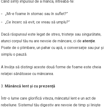
Când simți impulsul de a mânca, întreabă-te:
„Mi-e foame în stomac sau în suflet?”
„Ce încerc să evit, ce vreau să umplu?”
Dacă răspunsul este legat de stres, tristețe sau singurătate,
atunci corpul tău nu are nevoie de mâncare, ci de
atenție
.
Poate de o plimbare, un pahar cu apă, o conversație sau pur și
simplu o pauză.
A învăța să distingi aceste două forme de foame este cheia
relației sănătoase cu mâncarea.
Mănâncă lent și cu prezență
Într-o lume care glorifică viteza, mâncatul lent e un act de
rebeliune. Sistemul tău digestiv are nevoie de timp și liniște