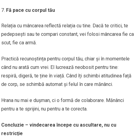
Fă pace cu corpul tău
Relația cu mâncarea reflectă relația cu tine. Dacă te critici, te
pedepsești sau te compari constant, vei folosi mâncarea fie ca
scut, fie ca armă.
Practică recunoștința pentru corpul tău, chiar și în momentele
când nu arată cum vrei. El lucrează neobosit pentru tine:
respiră, digeră, te ține în viață. Când îți schimbi atitudinea față
de corp, se schimbă automat și felul în care mănânci.
Hrana nu mai e dușman, ci o formă de colaborare. Mănânci
pentru a te sprijini, nu pentru a te corecta.
Concluzie – vindecarea începe cu ascultare, nu cu
restricție