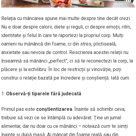
Relația cu mâncarea spune mai multe despre tine decât crezi.
Nu e doar despre calorii, diete și reguli, ci despre emoții, ritm,
identitate și felul în care te raportezi la propriul corp. Mulți
oameni nu mănâncă din foame, ci din stres, plictiseală,
anxietate sau nevoia de control. Rescrierea acestei relații nu
înseamnă să mănânci „perfect”, ci să te reconectezi la corp, la
plăcere și la echilibru. În loc de restricții și vinovăție, poți
construi o relație bazată pe încredere și conștiență. Iată cum.
Observă-ți tiparele fără judecată
Primul pas este
conștientizarea
. Înainte să schimbi ceva,
trebuie să vezi ce se întâmplă cu adevărat. Ține un jurnal
alimentar, dar nu doar cu ce mănânci – notează
cum
te simți
înainte și după masă. Ai mâncat din foame reală sau din