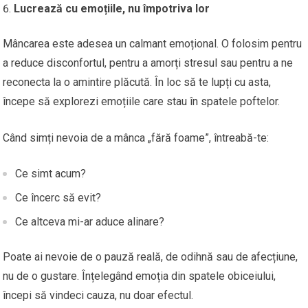
Lucrează cu emoțiile, nu împotriva lor
Mâncarea este adesea un calmant emoțional. O folosim pentru
a reduce disconfortul, pentru a amorți stresul sau pentru a ne
reconecta la o amintire plăcută. În loc să te lupți cu asta,
începe să explorezi emoțiile care stau în spatele poftelor.
Când simți nevoia de a mânca „fără foame”, întreabă-te:
Ce simt acum?
Ce încerc să evit?
Ce altceva mi-ar aduce alinare?
Poate ai nevoie de o pauză reală, de odihnă sau de afecțiune,
nu de o gustare. Înțelegând emoția din spatele obiceiului,
începi să vindeci cauza, nu doar efectul.