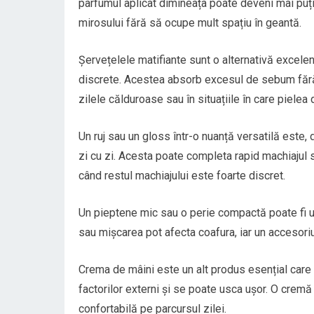
parfumul aplicat dimineața poate deveni mai puț
mirosului fără să ocupe mult spațiu în geantă.
Șervețelele matifiante sunt o alternativă excelen
discrete. Acestea absorb excesul de sebum fără s
zilele călduroase sau în situațiile în care pielea
Un ruj sau un gloss într-o nuanță versatilă este
zi cu zi. Acesta poate completa rapid machiajul 
când restul machiajului este foarte discret.
Un pieptene mic sau o perie compactă poate fi uti
sau mișcarea pot afecta coafura, iar un accesor
Crema de mâini este un alt produs esențial care 
factorilor externi și se poate usca ușor. O crem
confortabilă pe parcursul zilei.