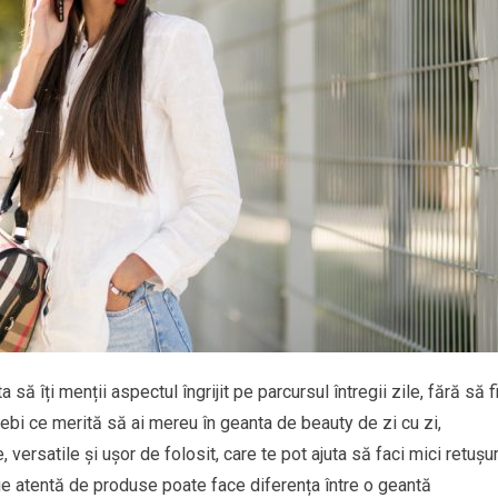
ă îți menții aspectul îngrijit pe parcursul întregii zile, fără să f
rebi ce merită să ai mereu în geanta de beauty de zi cu zi,
ersatile și ușor de folosit, care te pot ajuta să faci mici retușur
ție atentă de produse poate face diferența între o geantă