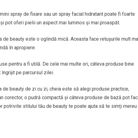
mini spray de fixare sau un spray facial hidratant poate fi foarte
i pot oferi pielii un aspect mai luminos și mai proaspăt.
a de beauty este o oglindă mică. Aceasta face retușurile mult ma
indă în apropiere.
se pentru a fi utilă. De cele mai multe ori, câteva produse bine
ngrijit pe parcursul zilei.
 de beauty de zi cu zi, cheia este să alegi produse practice,
, un corector, o pudră compactă și câteva produse de bază pot fa
r potrivite stilului tău de beauty te poate ajuta să te simți mereu