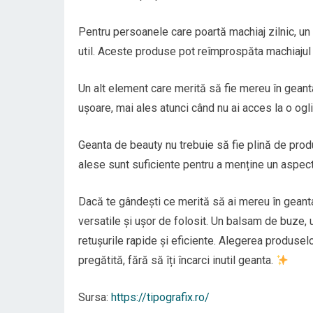
Pentru persoanele care poartă machiaj zilnic, un 
util. Aceste produse pot reîmprospăta machiajul ș
Un alt element care merită să fie mereu în geant
ușoare, mai ales atunci când nu ai acces la o ogl
Geanta de beauty nu trebuie să fie plină de produ
alese sunt suficiente pentru a menține un aspect î
Dacă te gândești ce merită să ai mereu în geanta
versatile și ușor de folosit. Un balsam de buze
retușurile rapide și eficiente. Alegerea produselo
pregătită, fără să îți încarci inutil geanta.
Sursa:
https://tipografix.ro/