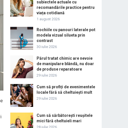
subiectele actuale cu
recomandările practice pentru
viața cotidiană
1 august 2026
Rochiile cu panouri laterale pot
modela vizual silueta prin
contrast
30 iulie 2026
Părul tratat chimic are nevoie
de manipulare blândă, nu doar
de produse reparatoare
29 iulie 2026
Cum să profiți de evenimentele
locale fără să cheltuiești mult
29 iulie 2026
ie
Cum să sărbătorești reușitele
i
mici fără cheltuieli mari
28 iulie 2026