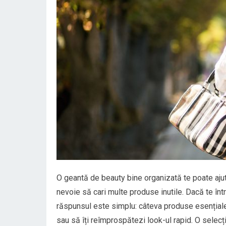
O geantă de beauty bine organizată te poate ajuta s
nevoie să cari multe produse inutile. Dacă te înt
răspunsul este simplu: câteva produse esențiale, v
sau să îți reîmprospătezi look-ul rapid. O selec