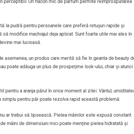
in perceptibil. Un flacon mic de parfum permite reîmprospătarea
tă la pudră pentru persoanele care preferă retușuri rapide și
ă modifice machiajul deja aplicat. Sunt foarte utile mai ales în
 devine mai lucioasă.
, de asemenea, un produs care merită să fie în geanta de beauty d
sau poate adăuga un plus de prospețime look-ului, chiar și atunci
l pentru a aranja părul în orice moment al zilei. Vântul, umiditate
iu simplu pentru păr poate rezolva rapid această problemă.
nu ar trebui să lipsească. Pielea mâinilor este expusă constant
ă de mâini de dimensiuni mici poate menține pielea hidratată și