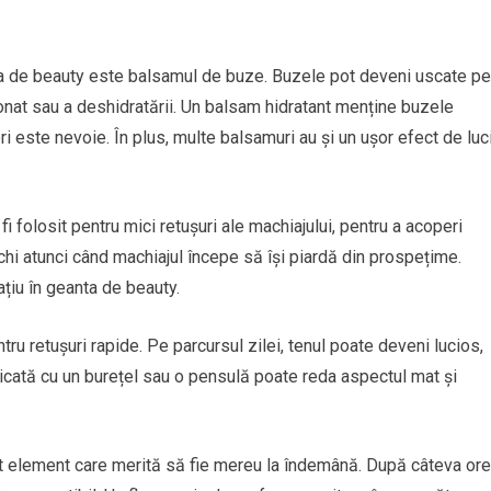
ta de beauty este balsamul de buze. Buzele pot deveni uscate pe
ționat sau a deshidratării. Un balsam hidratant menține buzele
ori este nevoie. În plus, multe balsamuri au și un ușor efect de luc
fi folosit pentru mici retușuri ale machiajului, pentru a acoperi
hi atunci când machiajul începe să își piardă din prospețime.
ațiu în geanta de beauty.
u retușuri rapide. Pe parcursul zilei, tenul poate deveni lucios,
licată cu un burețel sau o pensulă poate reda aspectul mat și
t element care merită să fie mereu la îndemână. După câteva ore