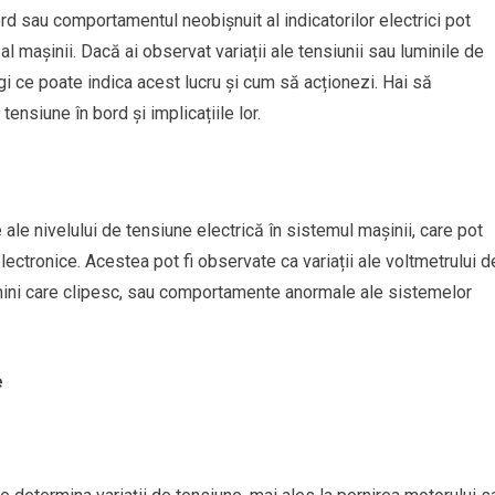
ord sau comportamentul neobișnuit al indicatorilor electrici pot
 mașinii. Dacă ai observat variații ale tensiunii sau luminile de
gi ce poate indica acest lucru și cum să acționezi. Hai să
ensiune în bord și implicațiile lor.
 ale nivelului de tensiune electrică în sistemul mașinii, care pot
ectronice. Acestea pot fi observate ca variații ale voltmetrului d
mini care clipesc, sau comportamente anormale ale sistemelor
e