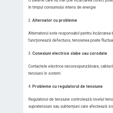
O baterie care nu mai ține încărcarea corect poat
în timpul consumului intens de energie.
Alternator cu probleme
Alternatorul este responsabil pentru încărcarea 
funcționează defectuos, tensiunea poate fluctua
Conexiuni electrice slabe sau corodate
Contactele electrice necorespunzătoare, cablurile
tensiunii în sistem.
Probleme cu regulatorul de tensiune
Regulatorul de tensiune controlează nivelul tensi
supratensiuni sau subtențiuni care afectează si