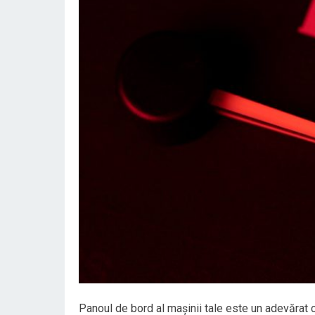
Panoul de bord al mașinii tale este un adevărat 