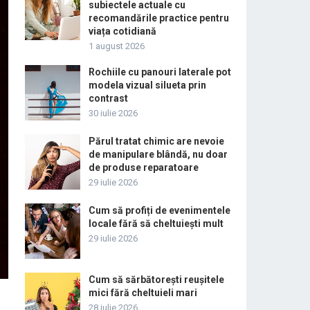
subiectele actuale cu
recomandările practice pentru
viața cotidiană
1 august 2026
Rochiile cu panouri laterale pot
modela vizual silueta prin
contrast
30 iulie 2026
Părul tratat chimic are nevoie
de manipulare blândă, nu doar
de produse reparatoare
29 iulie 2026
Cum să profiți de evenimentele
locale fără să cheltuiești mult
29 iulie 2026
Cum să sărbătorești reușitele
mici fără cheltuieli mari
28 iulie 2026