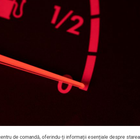
centru de comandă, oferindu-ți informații esențiale despre starea