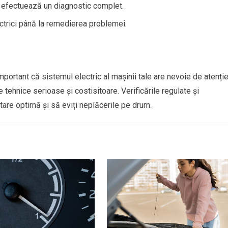
i efectuează un diagnostic complet.
ectrici până la remedierea problemei.
mportant că sistemul electric al mașinii tale are nevoie de atenție
tehnice serioase și costisitoare. Verificările regulate și
stare optimă și să eviți neplăcerile pe drum.