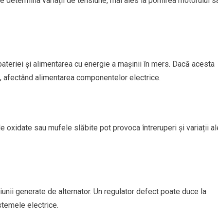
e determina variații de tensiune, mai ales la pornirea motorului s
bateriei și alimentarea cu energie a mașinii în mers. Dacă acesta
, afectând alimentarea componentelor electrice.
 oxidate sau mufele slăbite pot provoca întreruperi și variații al
unii generate de alternator. Un regulator defect poate duce la
stemele electrice.