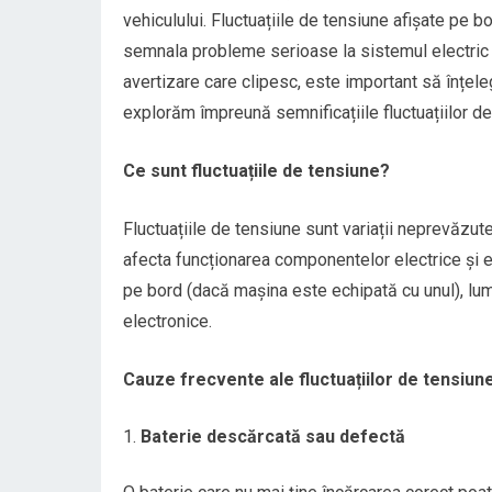
vehiculului. Fluctuațiile de tensiune afișate pe b
semnala probleme serioase la sistemul electric al
avertizare care clipesc, este important să înțele
explorăm împreună semnificațiile fluctuațiilor de t
Ce sunt fluctuațiile de tensiune?
Fluctuațiile de tensiune sunt variații neprevăzute
afecta funcționarea componentelor electrice și el
pe bord (dacă mașina este echipată cu unul), lu
electronice.
Cauze frecvente ale fluctuațiilor de tensiun
Baterie descărcată sau defectă