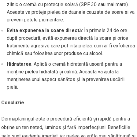
zilnic o cremă cu protecție solară (SPF 30 sau mai mare).
Aceasta va proteja pielea de daunele cauzate de soare și va
preveni petele pigmentare.
Evita expunerea la soare directă
: În primele 24 de ore
după procedură, evită expunerea directă la soare și orice
tratamente agresive care pot irita pielea, cum ar fi exfolierea
chimică sau folosirea unor produse cu alcool.
Hidratarea
: Aplică o cremă hidratantă ușoară pentru a
menține pielea hidratată și calmă. Aceasta va ajuta la
menținerea unui aspect sănătos și la prevenirea uscării
pielii.
Concluzie
Dermaplaningul este o procedură eficientă și rapidă pentru a
obține un ten neted, luminos și fără imperfecțiuni. Beneficiile
sale sunt evidente imediat, iar pielea va arăta mai sănătoasă și