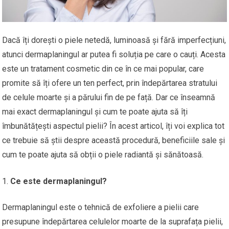
Dacă îți dorești o piele netedă, luminoasă și fără imperfecțiuni,
atunci dermaplaningul ar putea fi soluția pe care o cauți. Acesta
este un tratament cosmetic din ce în ce mai popular, care
promite să îți ofere un ten perfect, prin îndepărtarea stratului
de celule moarte și a părului fin de pe față. Dar ce înseamnă
mai exact dermaplaningul și cum te poate ajuta să îți
îmbunătățești aspectul pielii? În acest articol, îți voi explica tot
ce trebuie să știi despre această procedură, beneficiile sale și
cum te poate ajuta să obții o piele radiantă și sănătoasă.
Ce este dermaplaningul?
Dermaplaningul este o tehnică de exfoliere a pielii care
presupune îndepărtarea celulelor moarte de la suprafața pielii,