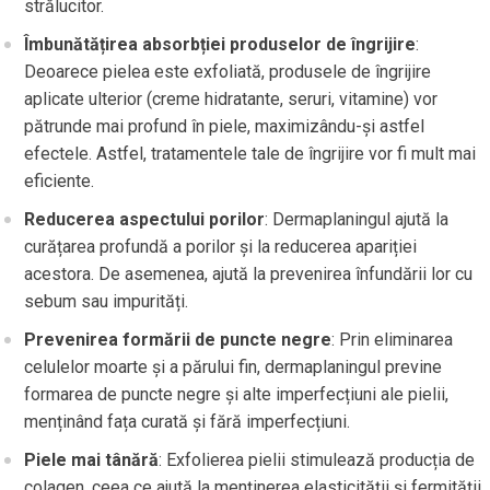
strălucitor.
Îmbunătățirea absorbției produselor de îngrijire
:
Deoarece pielea este exfoliată, produsele de îngrijire
aplicate ulterior (creme hidratante, seruri, vitamine) vor
pătrunde mai profund în piele, maximizându-și astfel
efectele. Astfel, tratamentele tale de îngrijire vor fi mult mai
eficiente.
Reducerea aspectului porilor
: Dermaplaningul ajută la
curățarea profundă a porilor și la reducerea apariției
acestora. De asemenea, ajută la prevenirea înfundării lor cu
sebum sau impurități.
Prevenirea formării de puncte negre
: Prin eliminarea
celulelor moarte și a părului fin, dermaplaningul previne
formarea de puncte negre și alte imperfecțiuni ale pielii,
menținând fața curată și fără imperfecțiuni.
Piele mai tânără
: Exfolierea pielii stimulează producția de
colagen, ceea ce ajută la menținerea elasticității și fermității