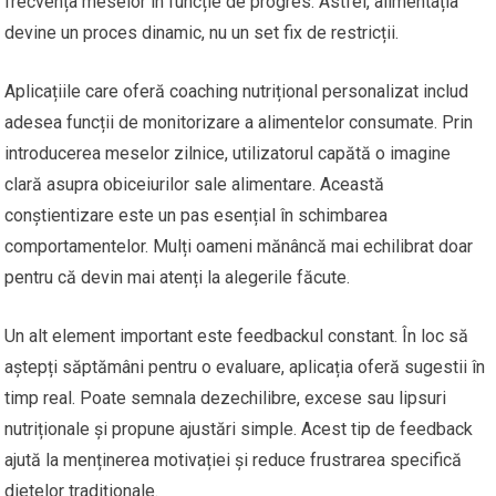
frecvența meselor în funcție de progres. Astfel, alimentația
devine un proces dinamic, nu un set fix de restricții.
Aplicațiile care oferă coaching nutrițional personalizat includ
adesea funcții de monitorizare a alimentelor consumate. Prin
introducerea meselor zilnice, utilizatorul capătă o imagine
clară asupra obiceiurilor sale alimentare. Această
conștientizare este un pas esențial în schimbarea
comportamentelor. Mulți oameni mănâncă mai echilibrat doar
pentru că devin mai atenți la alegerile făcute.
Un alt element important este feedbackul constant. În loc să
aștepți săptămâni pentru o evaluare, aplicația oferă sugestii în
timp real. Poate semnala dezechilibre, excese sau lipsuri
nutriționale și propune ajustări simple. Acest tip de feedback
ajută la menținerea motivației și reduce frustrarea specifică
dietelor tradiționale.